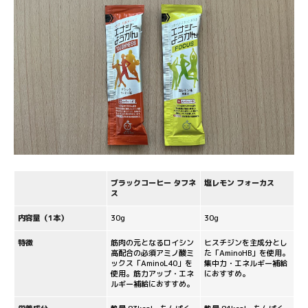
ブラックコーヒー タフネ
塩レモン フォーカス
ス
内容量（1本）
30g
30g
特徴
筋肉の元となるロイシン
ヒスチジンを主成分とし
高配合の必須アミノ酸ミ
た「AminoHB」を使用。
ックス「AminoL40」を
集中力・エネルギー補給
使用。筋力アップ・エネ
におすすめ。
ルギー補給におすすめ。