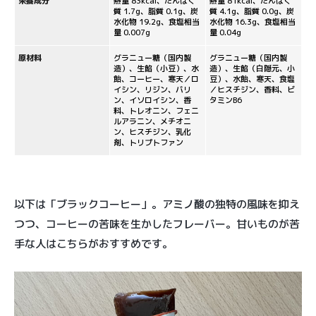
栄養成分
熱量 83kcal、たんぱく
熱量 81kcal、たんぱく
質 1.7g、脂質 0.1g、炭
質 4.1g、脂質 0.0g、炭
水化物 19.2g、食塩相当
水化物 16.3g、食塩相当
量 0.007g
量 0.04g
原材料
グラニュー糖（国内製
グラニュー糖（国内製
造）、生餡（小豆）、水
造）、生餡（白隠元、小
飴、コーヒー、寒天／ロ
豆）、水飴、寒天、食塩
イシン、リジン、バリ
／ヒスチジン、香料、ビ
ン、イソロイシン、香
タミンB6
料、トレオニン、フェニ
ルアラニン、メチオニ
ン、ヒスチジン、乳化
剤、トリプトファン
以下は「ブラックコーヒー」。アミノ酸の独特の風味を抑え
つつ、コーヒーの苦味を生かしたフレーバー。甘いものが苦
手な人はこちらがおすすめです。