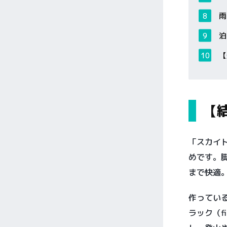
雨
泊
【
【
「スカイ
めです。
まで快適
作ってい
ラック（f