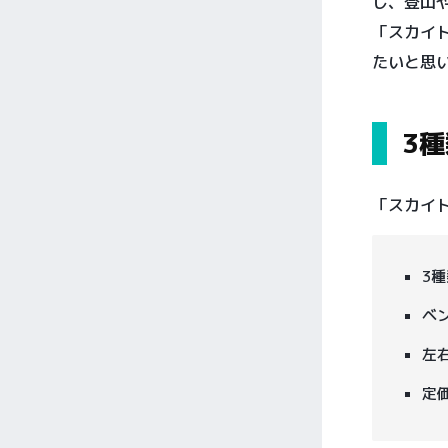
し、登山
「スカイ
たいと思
3
「スカイ
3
ベ
左
定価