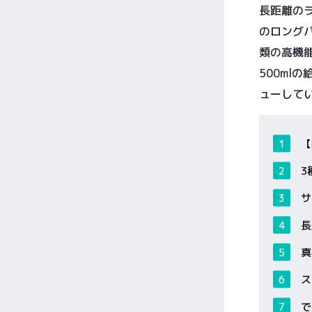
長距離のラ
のロングパ
類の高機
500ml
ューして
【
3
サ
長
真
ス
で