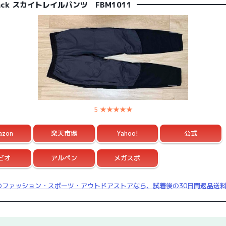
track スカイトレイルパンツ FBM1011
5 ★★★★★
azon
楽天市場
Yahoo!
公式
ビオ
アルペン
メガスポ
onのファッション・スポーツ・アウトドアストアなら、試着後の30日間返品送