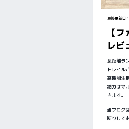
最終更新日
【フ
レビ
長距離ラ
トレイルパン
高機能生
納力はマ
きます。
当ブログ
断りして