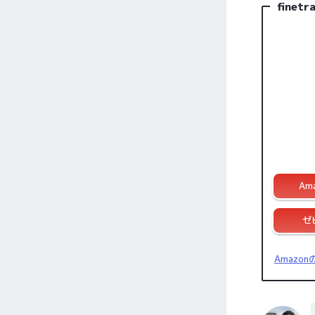
fine
Am
ゼ
Amaz