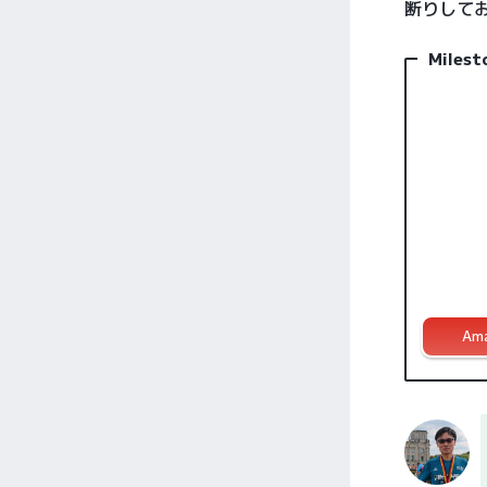
断りして
Miles
Am