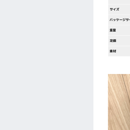
サイズ
パッケージサ
重量
定価
素材