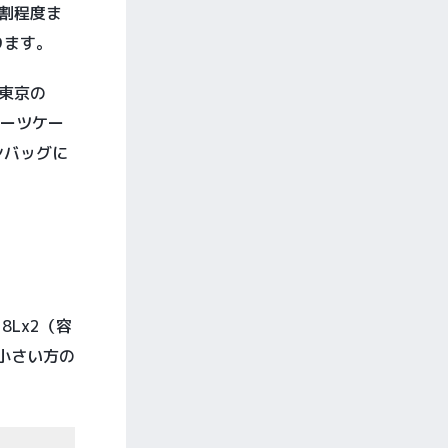
割程度ま
ります。
、東京の
スーツケー
ンバッグに
8Lx2（容
小さい方の