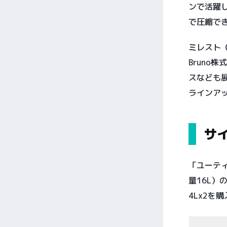
ンで活躍
で圧縮で
ミレスト（
Bruno
スなども
ラインア
サ
「ユーティ
量16L
4Lx2を