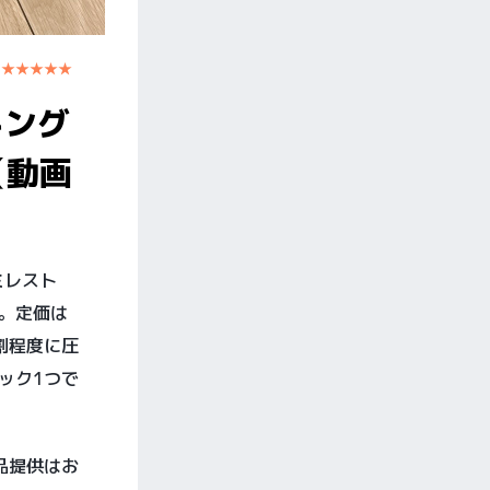
 ★★★★★
キング
（動画
ミレスト
た。定価は
割程度に圧
ック1つで
品提供はお