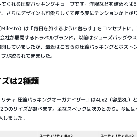
してくれる圧縮パッキングキューブです。洋服などを詰めれば6
き、さらにデザインも可愛らしくて使う度にテンションが上が
Milesto）は「毎日を旅するように暮らす」をコンセプトに
株式会社が展開するトラベルブランド。以前はシューズバッグや
展開していましたが、最近はこちらの圧縮パッキングとボスト
ップが絞られてきました。
イズは2種類
リティ 圧縮パッキングオーガナイザー」は4Lx2（容量8L）と
）の2つのサイズが選べます。主なスペックは次のとおり。今回は
購入しました。
ユーティリティ 4L×2
ユーティリティ 8L×2