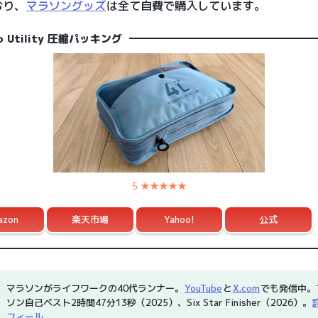
おり、
マラソングッズ
は全て自費で購入しています。
to Utility 圧縮パッキング
5 ★★★★★
azon
楽天市場
Yahoo!
公式
マラソンがライフワークの40代ランナー。
YouTube
と
X.com
でも発信中。
ソン自己ベスト2時間47分13秒（2025）、Six Star Finisher（2026）。
フィール