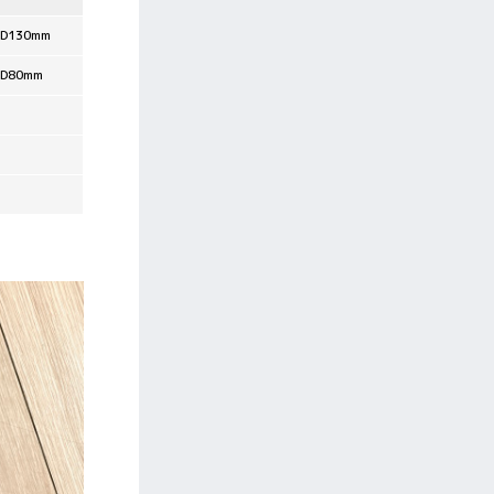
D130mm
D80mm