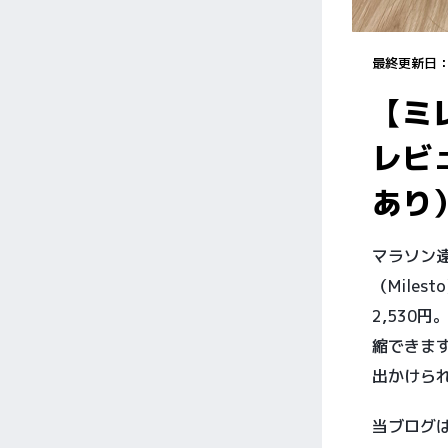
最終更新日
【ミ
レビ
あり
マラソン
（Mile
2,530
縮できま
出かけら
当ブログ