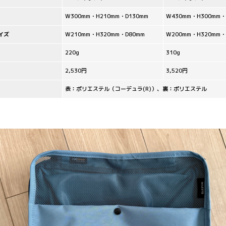
W300mm・H210mm・D130mm
W430mm・H300mm・
イズ
W210mm・H320mm・D80mm
W200mm・H320mm・
220g
310g
2,530円
3,520円
表：ポリエステル（コーデュラ(R)）、裏：ポリエステル