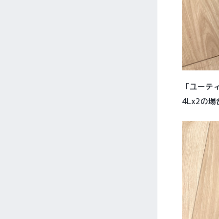
「ユーテ
4Lx2の