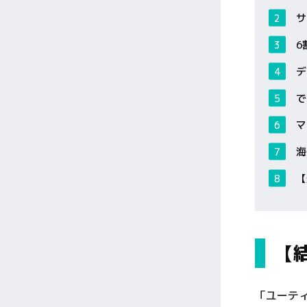
サ
6
デ
で
マ
海
【
【
「ユーテ