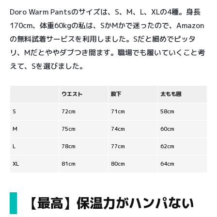
Doro Warm Pantsのサイズは、S、M、L、XLの4種。身長
170cm、体重60kgの私は、SかMかで迷ったので、Amazon
の無料試着サービスを利用しました。Sだと細めでピッタ
リ、Mだとややダブつき間ます。職場でも履いていくこと考
えて、Sを選びました。
ウエスト
股下
太もも囲
S
72cm
71cm
58cm
M
75cm
74cm
60cm
L
78cm
77cm
62cm
XL
81cm
80cm
64cm
【最高】保温力がハンパない