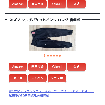
Amazon
楽天市場
Yahoo!
公式
ミズノ マルチポケットパンツ ロング 裏起毛
5 ★★★★★
Amazon
楽天市場
Yahoo!
公式
ゼビオ
アルペン
メガスポ
Amazonのファッション・スポーツ・アウトドアストアなら、
試着後の30日間返品送料無料