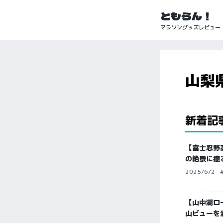
ともらん！
マラソングッズレビュー
山梨
新着記
【富士忍野
の絶景に癒
2025/6/2
【山中湖ロ
山ビューを