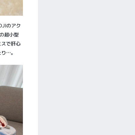
JIのアク
0の超小型
ミスで肝心
たり…。