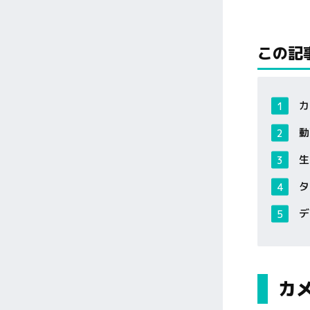
この記
カ
動
生
タ
デ
カ