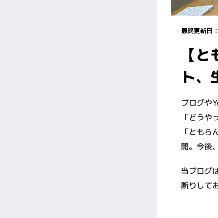
最終更新日
【と
ト、
ブログやY
「どうや
「ともら
開。今後
当ブログ
断りして