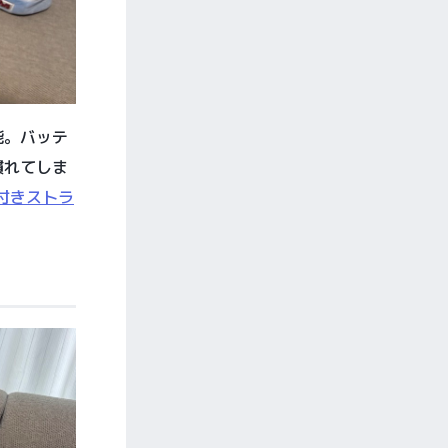
能。バッテ
慣れてしま
付きストラ