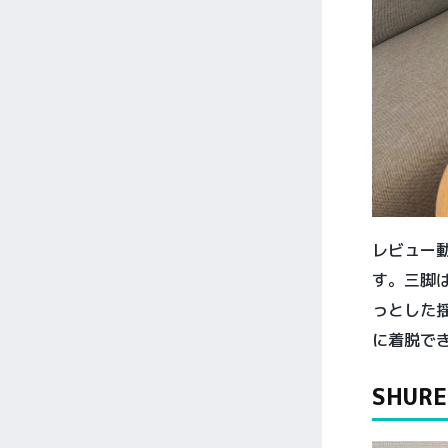
レビュー
す。三脚
っとした揺
に着脱で
SHUR