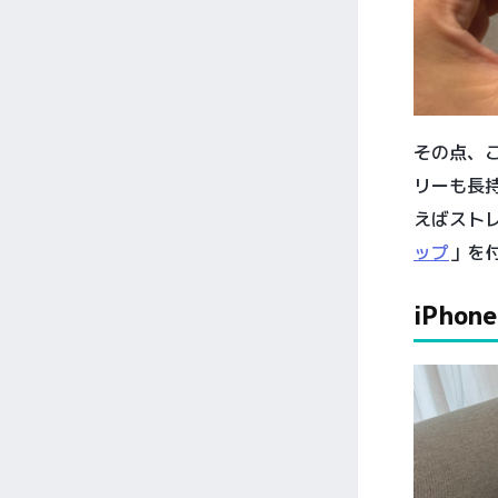
その点、
リーも長
えばストレ
ップ
」を
iPhone