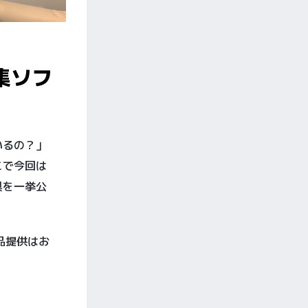
集ソフ
いるの？」
こで今回は
具を一挙公
品提供はお