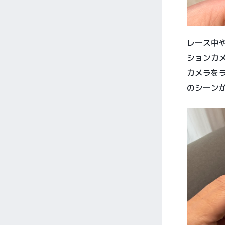
レース中や
ションカ
カメラを
のシーン