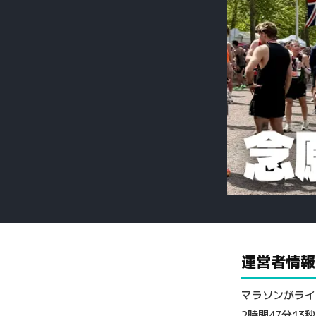
運営者情報
マラソンがライ
2時間47分13秒（