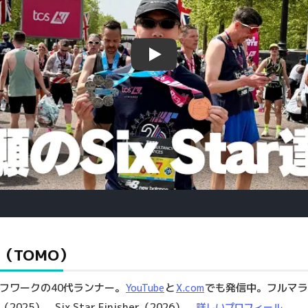
Play
（TOMO）
フワークの40代ランナー。
と
でも発信中。フルマラ
YouTube
X.com
2025）、Six Star Finisher（2026）。
詳しいプロフィール