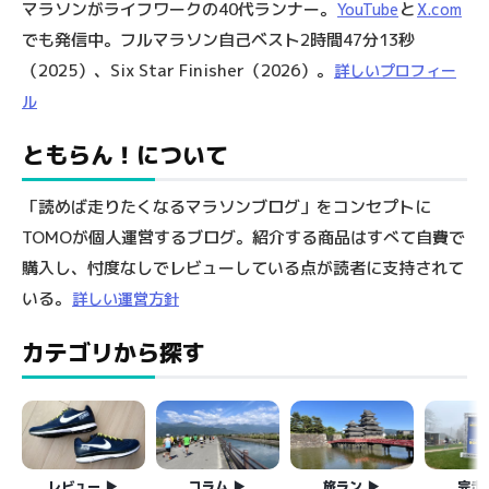
マラソンがライフワークの40代ランナー。
と
YouTube
X.com
でも発信中。フルマラソン自己ベスト2時間47分13秒
（2025）、Six Star Finisher（2026）。
詳しいプロフィー
ル
ともらん！について
「読めば走りたくなるマラソンブログ」をコンセプトに
TOMOが個人運営するブログ。紹介する商品はすべて自費で
購入し、忖度なしでレビューしている点が読者に支持されて
いる。
詳しい運営方針
カテゴリから探す
レビュー
コラム
旅ラン
完走