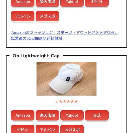
Amazon
楽天市場
Yahoo!
ゼビオ
アルペン
メガスポ
Amazonのファッション・スポーツ・アウトドアストアなら、
試着後の30日間返品送料無料
On Lightweight Cap
5 ★★★★★
Amazon
楽天市場
Yahoo!
公式
ゼビオ
アルペン
メガスポ