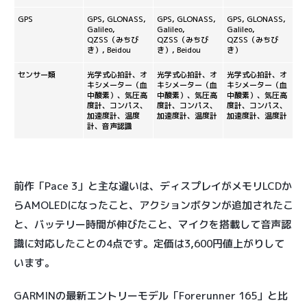
GPS
GPS, GLONASS,
GPS, GLONASS,
GPS, GLONASS,
Galileo,
Galileo,
Galileo,
QZSS（みちび
QZSS（みちび
QZSS（みちび
き）, Beidou
き）, Beidou
き）
センサー類
光学式心拍計、オ
光学式心拍計、オ
光学式心拍計、オ
キシメーター（血
キシメーター（血
キシメーター（血
中酸素）、気圧高
中酸素）、気圧高
中酸素）、気圧高
度計、コンパス、
度計、コンパス、
度計、コンパス、
加速度計、温度
加速度計、温度計
加速度計、温度計
計、音声認識
前作「Pace 3」と主な違いは、ディスプレイがメモリLCDか
らAMOLEDになったこと、アクションボタンが追加されたこ
と、バッテリー時間が伸びたこと、マイクを搭載して音声認
識に対応したことの4点です。定価は3,600円値上がりして
います。
GARMINの最新エントリーモデル「Forerunner 165」と比