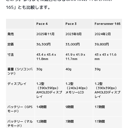
165」とも比較します。
Pace 4
Pace 3
Forerunner 165
発売
2025年11月
2023年8月
2024年2月
定価
36,300円
33,000円
39,800円
寸法
43.4 x 43.4 x
41.9 x 41.9 x
43 x 43 x 11.6
11.8mm
11.7mm
mm
重量（シリコンバ
30g
40g
39g
ンド）
ディスプレイ
1.2型
1.2型
1.2型
（390x390px）
（240x240px）
（390x390px）
AMOLEDディスプ
メモリーLCD
AMOLEDディスプ
レイ
レイ
バッテリー（GPS
14時間
9時間
17時間
モード）
バッテリー（マル
12時間
7時間
17時間
チモード）