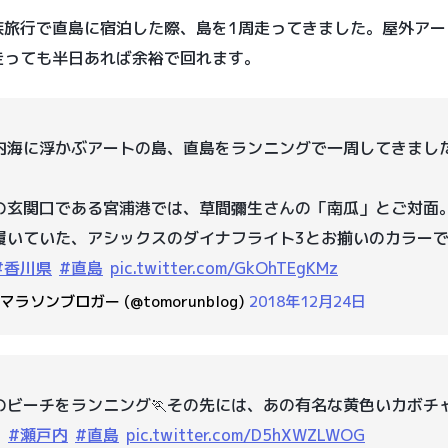
族旅行で直島に宿泊した際、島を1周走ってきました。屋外アー
走っても半日あれば余裕で回れます。
内海に浮かぶアートの島、直島をランニングで一周してきまし
の玄関口である宮浦港では、草間彌生さんの「南瓜」とご対面
履いていた、アシックスのダイナフライト3とお揃いのカラー
#香川県
#直島
pic.twitter.com/GkOhTEgKMz
️マラソンブロガー (@tomorunblog)
2018年12月24日
のビーチをランニング🏃その先には、あの有名な黄色いカボチ
。
#瀬戸内
#直島
pic.twitter.com/D5hXWZLWOG