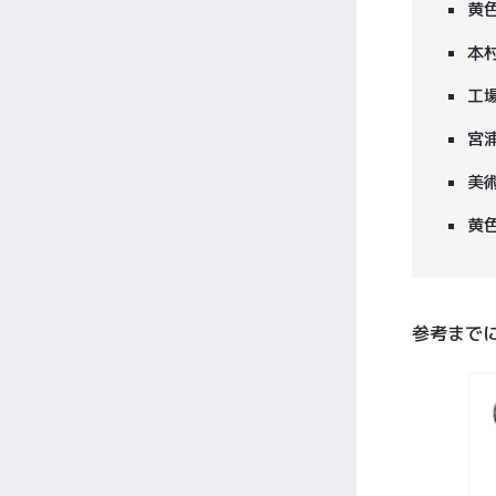
黄
本
工
宮
美
黄
参考まで