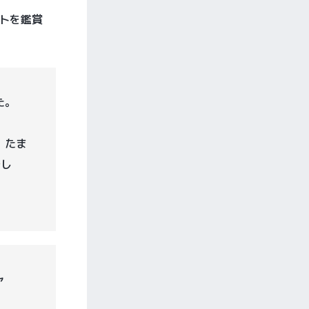
トを鑑賞
た。
。たま
でし
ャ