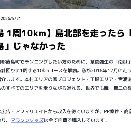
：
2026/5/21
島 1周10km】島北部を走ったら
島」じゃなかった
川郡直島町でランニングしたい方のために、草間彌生の「南瓜
計回りに1周する10kmコースを解説。私が2018年12月に走
紹介します。本村エリアの家プロジェクト・工場エリア・宮浦
島のすべてのエリアを走りながら巡れる、世界でも唯一無二の
。
は広告・アフィリエイトから収入を得ていますが、PR案件・商
おり、
マラソングッズ
は全て自費で購入しています。