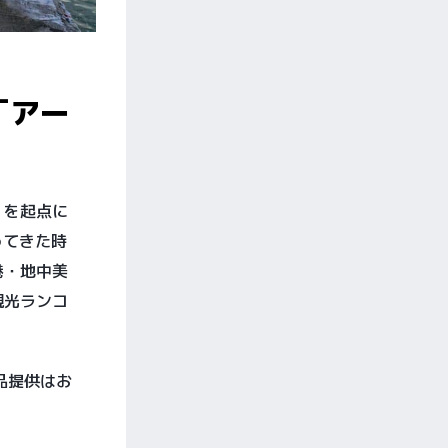
「アー
」を起点に
ってきた時
港・地中美
観光ランコ
品提供はお