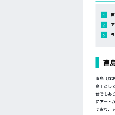
直
ア
ラ
直
直島（な
島」とし
台でもあ
にアート
ており、