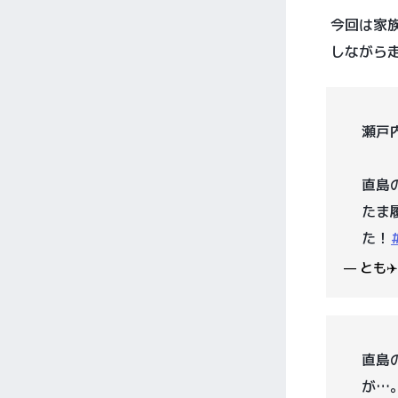
今回は家
しながら
瀬戸
直島
たま
た！
— とも✈
直島
が…