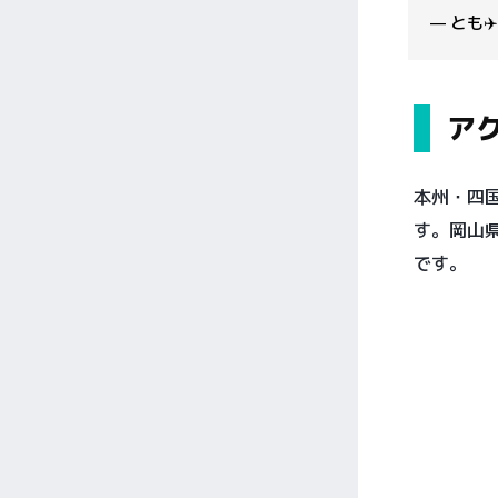
— とも✈
ア
本州・四
す。岡山
です。