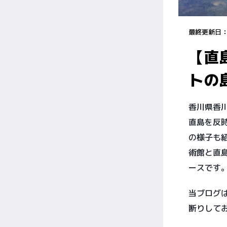
最終更新日
【直
トの
香川県香
直島を反時
の様子も
術館と直
ースです
当ブログ
断りして