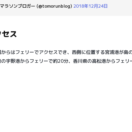
️マラソンブロガー (@tomorunblog)
2018年12月24日
クセス
国からはフェリーでアクセスでき、西側に位置する宮浦港が島
県の宇野港からフェリーで約20分、香川県の高松港からフェリー