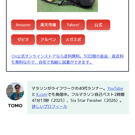
Amazon
楽天市場
Yahoo!
公式
ゼビオ
アルペン
メガスポ
On公式オンラインストアなら送料無料。30日間の返品・返送料
も無料なので、自宅で気軽に試着ができます。
マラソンがライフワークの40代ランナー。
YouTube
と
X.com
でも発信中。フルマラソン自己ベスト2時間
47分13秒（2025）、Six Star Finisher（2026）。
TOMO
詳しいプロフィール