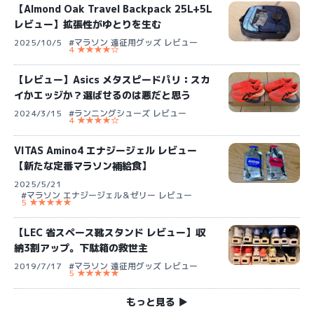
【Almond Oak Travel Backpack 25L+5L
レビュー】拡張性がゆとりを生む
2025/10/5
#マラソン 遠征用グッズ レビュー
4 ★★★★☆
【レビュー】Asics メタスピードパリ：スカ
イかエッジか？選ばせるのは悪だと思う
2024/3/15
#ランニングシューズ レビュー
4 ★★★★☆
VITAS Amino4 エナジージェル レビュー
【新たな定番マラソン補給食】
2025/5/21
#マラソン エナジージェル＆ゼリー レビュー
5 ★★★★★
【LEC 省スペース靴スタンド レビュー】収
納3割アップ。下駄箱の救世主
2019/7/17
#マラソン 遠征用グッズ レビュー
5 ★★★★★
もっと見る ▶︎