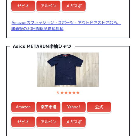
ゼビオ
アルペン
メガスポ
Amazonのファッション・スポーツ・アウトドアストアなら、
試着後の30日間返品送料無料
Asics METARUN半袖シャツ
5 ★★★★★
Amazon
楽天市場
Yahoo!
公式
ゼビオ
アルペン
メガスポ