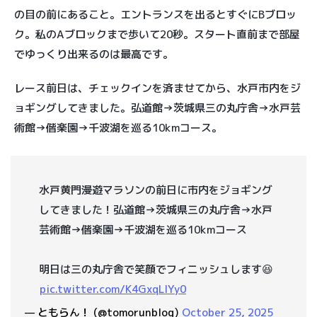
の目の前にあること。エントランスを出るとすぐにBブロッ
ク。私のAブロックまで歩いて20秒。スタート直前まで部屋
でゆっくり出来るのは最高です。
レース前日は、チェックインを済ませてから、水戸市内をジ
ョギングしてきました。弘道館→茨城県三の丸庁舎→水戸芸
術館→偕楽園→千波湖を巡る10kmコース。
水戸黄門漫遊マラソンの前日に市内をジョギング
してきました！弘道館→茨城県三の丸庁舎→水戸
芸術館→偕楽園→千波湖を巡る10kmコース
明日は三の丸庁舎で笑顔でフィニッシュします😆
pic.twitter.com/K4GxqLIYy0
— ともらん！ (@tomorunblog)
October 25, 2025