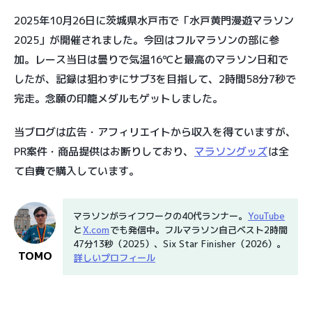
2025年10月26日に茨城県水戸市で「水戸黄門漫遊マラソン
2025」が開催されました。今回はフルマラソンの部に参
加。レース当日は曇りで気温16℃と最高のマラソン日和で
したが、記録は狙わずにサブ3を目指して、2時間58分7秒で
完走。念願の印籠メダルもゲットしました。
当ブログは広告・アフィリエイトから収入を得ていますが、
PR案件・商品提供はお断りしており、
マラソングッズ
は全
て自費で購入しています。
マラソンがライフワークの40代ランナー。
YouTube
と
X.com
でも発信中。フルマラソン自己ベスト2時間
47分13秒（2025）、Six Star Finisher（2026）。
TOMO
詳しいプロフィール