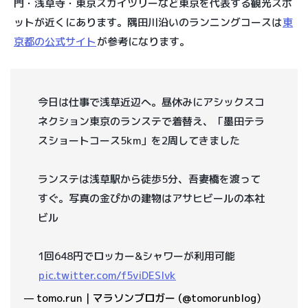
門・浅草寺・東京スカイツリーなど東京を代表する観光スポ
ットが近くにあります。隅田川沿いのランニングコースは
東
京都の公式サイト
が参考になります。
今日は仕事で浅草近辺へ。昼休みにアシックスコ
ネクション東京のランステで着替え、「墨田テラ
スショートコース5km」を2周してきました
ランステは浅草駅から徒歩5分、吾妻橋を渡って
すぐ。写真の金ぴかの建物はアサヒビールの本社
ビル
1回648円でロッカー&シャワーが利用可能
pic.twitter.com/f5viDESIvk
— tomo.run｜マラソンブロガー (@tomorunblog)