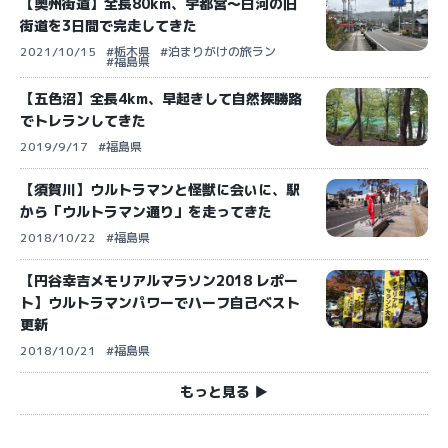
【奥州街道】全長80km、宇都宮〜白河の旧
街道を3日間で完走してきた
2021/10/15
#栃木県
#泊まりがけの旅ラン
#福島県
【五色沼】全長4km、早起きして自然探勝路
でトレランしてきた
2019/9/17
#福島県
【須賀川】ウルトラマンと怪獣に会いに、駅
から「ウルトラマン通り」を走ってきた
2018/10/22
#福島県
【円谷幸吉メモリアルマラソン2018 レポー
ト】ウルトラマンパワーでハーフ自己ベスト
更新
2018/10/21
#福島県
もっと見る ▶︎